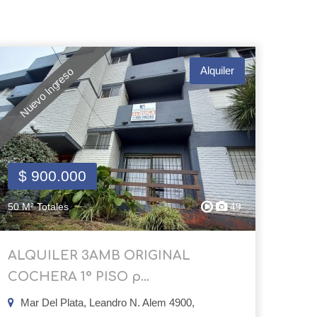
Alquiler
Nuevo Ingreso
$ 900.000
50 M² Totales
49
ALQUILER 3AMB ORIGINAL
COCHERA 1° PISO p...
Mar Del Plata, Leandro N. Alem 4900,