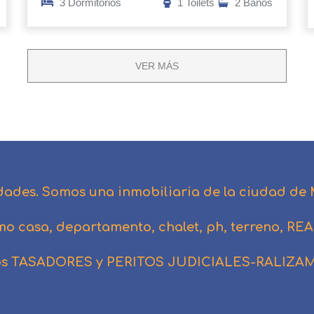
3 Dormitorios
1 Toilets
2 Baños
VER MÁS
dades. Somos una inmobiliaria de la ciudad de
mo casa, departamento, chalet, ph, terreno,
s TASADORES y PERITOS JUDICIALES-RALIZA