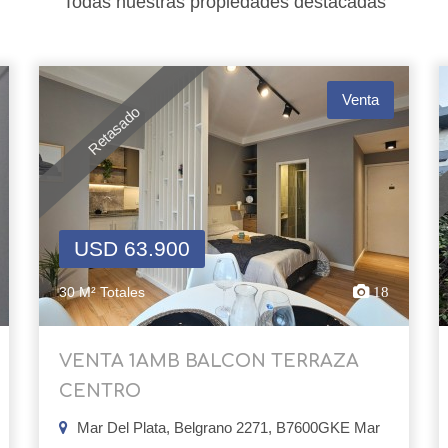
Todas nuestras propiedades destacadas
Venta
Retasado
USD 63.900
30 M² Totales
18
VENTA 1AMB BALCON TERRAZA
CENTRO
Mar Del Plata, Belgrano 2271, B7600GKE Mar