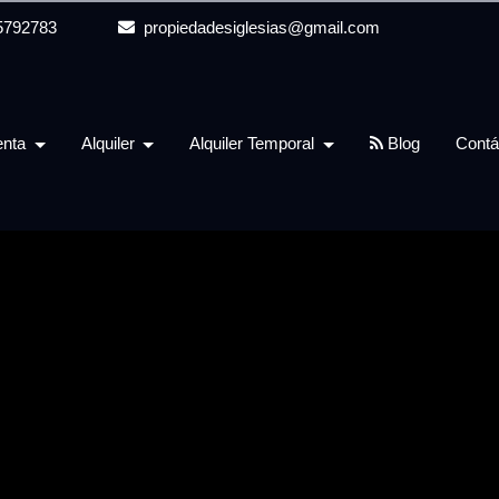
5792783
propiedadesiglesias@gmail.com
enta
Alquiler
Alquiler Temporal
Blog
Contá