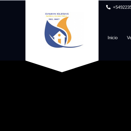
+549223
Inicio
V