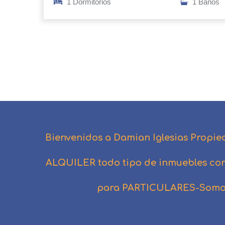
1 Dormitorios
1 Baños
Bienvenidos a Damian Iglesias Propie
ALQUILER todo tipo de inmuebles co
para PARTICULARES-Somo