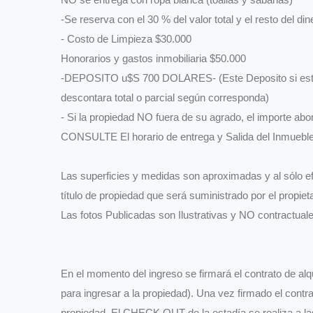
-Se reserva con el 30 % del valor total y el resto del d
- Costo de Limpieza $30.000
Honorarios y gastos inmobiliaria $50.000
-DEPOSITO u$S 700 DOLARES- (Este Deposito si est
descontara total o parcial según corresponda)
- Si la propiedad NO fuera de su agrado, el importe
CONSULTE El horario de entrega y Salida del Inmueble
Las superficies y medidas son aproximadas y al sólo ef
título de propiedad que será suministrado por el propiet
Las fotos Publicadas son Ilustrativas y NO contractuale
En el momento del ingreso se firmará el contrato de alq
para ingresar a la propiedad). Una vez firmado el contra
propiedad. El CHECK OUT de la estadía se realiza a la