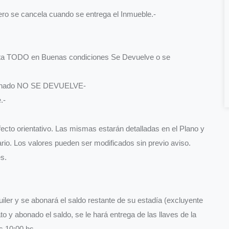
inero se cancela cuando se entrega el Inmueble.-
a TODO en Buenas condiciones Se Devuelve o se
 abonado NO SE DEVUELVE-
.-
ecto orientativo. Las mismas estarán detalladas en el Plano y
ario. Los valores pueden ser modificados sin previo aviso.
s.
uiler y se abonará el saldo restante de su estadía (excluyente
to y abonado el saldo, se le hará entrega de las llaves de la
s 10:00 hs.