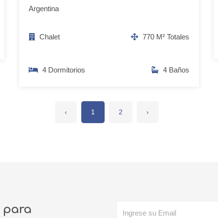
Argentina
Chalet
770 M² Totales
4 Dormitorios
4 Baños
‹
1
2
›
o para