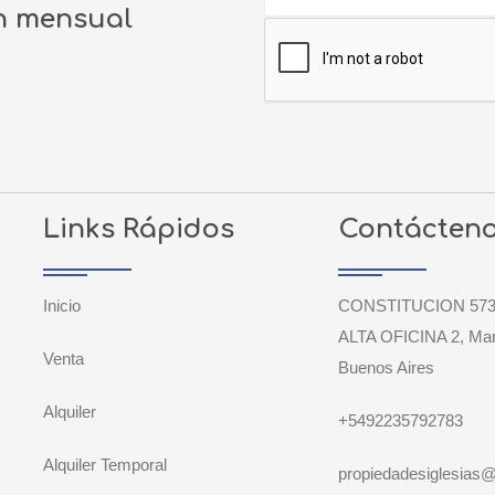
ín mensual
Links Rápidos
Contácten
Inicio
CONSTITUCION 573
ALTA OFICINA 2, Mar 
Venta
Buenos Aires
Alquiler
+5492235792783
Alquiler Temporal
propiedadesiglesias