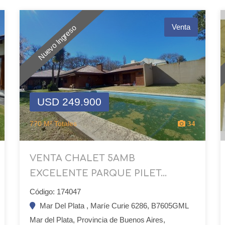
Venta
Nuevo Ingreso
USD 249.900
770 M² Totales
34
VENTA CHALET 5AMB
EXCELENTE PARQUE PILET...
Código: 174047
Mar Del Plata , Maríe Curie 6286, B7605GML
Mar del Plata, Provincia de Buenos Aires,