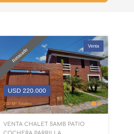
Venta
Retasado
USD 220.000
200 M² Totales
13
VENTA CHALET 5AMB PATIO
COCHERA PARRILLA...